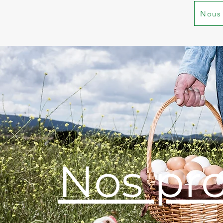
Nous 
Nos pr